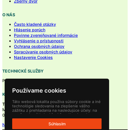
Zberný dvor
O NÁS
Často kladené otázky
Hlásenie porúch
Povinne zverejňované informácie
Vyhlásenie o prístupnosti
Ochrana osobných údajov
Spracúvanie osobných údajov
Nastavenie Cookies
TECHNICKÉ SLUŽBY
Pondelok – piatok: 6.00 – 14.00
Používame cookies
KDE NÁS NÁJDETE?
Táto webová lokalita používa súbory cookie a iné
Technické služby Námestovo
technológie sledovania na zlepšenie vášho
Miestneho priemyslu 560
zážitku z prehliadania na nasledujúce účely:
na
umožnenie základnej funkčnosti webovej
029 01 Námestovo
stránky
,
pre lepší zážitok na webe
,
na meranie
vášho záujmu o naše produkty a služby a na
Súhlasím
Navigovať
prispôsobenie marketingových interakcií
,
na