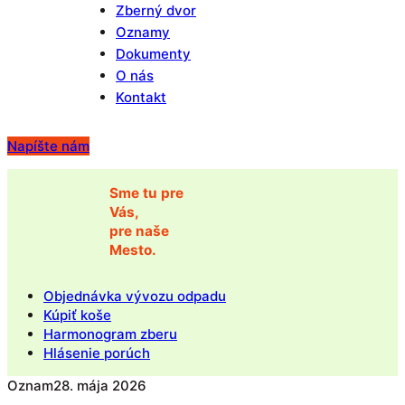
Zberný dvor
Oznamy
Dokumenty
O nás
Kontakt
Napíšte nám
Sme tu pre
Vás,
pre naše
Mesto.
Objednávka vývozu odpadu
Kúpiť koše
Harmonogram zberu
Hlásenie porúch
Oznam
28. mája 2026