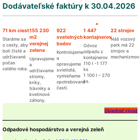
Dodávateľské faktúry k 30.04.2026
71 km ciest
155 230
922
1 447
22 strojov
m2
svetelných
kontajnerov
Staráme sa
Náš vozový
verejnej
bodov
o cesty, aby
park má 22
Odvoz
zelene
boli čisté a
strojov a
odpadu z
Kontrolujeme
udržiavané
mechanizmov
kontajnerov
a
Upravujeme
počas
110 l -1 177
opravujeme
a
celého roka.
ks
svietidlá,
udržiavame
1 100 l – 270
vymieňame
stromy,
ks.
opotrebované
kríky,
časti.
trávniky a
kvetinové
záhony.
Objednať vývoz
Odpadové hospodárstvo a verejná zeleň