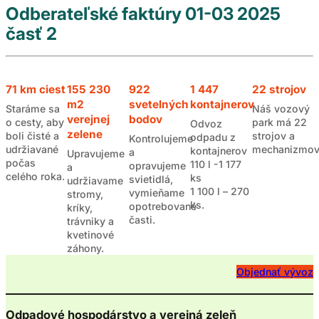
Odberateľské faktúry 01-03 2025
časť 2
71 km ciest
155 230
922
1 447
22 strojov
m2
svetelných
kontajnerov
Staráme sa
Náš vozový
verejnej
bodov
o cesty, aby
park má 22
Odvoz
zelene
boli čisté a
strojov a
odpadu z
Kontrolujeme
udržiavané
mechanizmov
kontajnerov
a
Upravujeme
počas
110 l -1 177
opravujeme
a
celého roka.
ks
svietidlá,
udržiavame
1 100 l – 270
vymieňame
stromy,
ks.
opotrebované
kríky,
časti.
trávniky a
kvetinové
záhony.
Objednať vývoz
Odpadové hospodárstvo a verejná zeleň